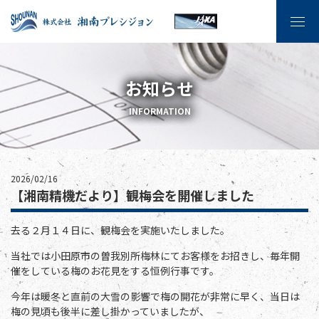
お知らせ
INFORMATION
2026/02/16
【湘南精機だより】観梅会を開催しました
去る２月１４日に、観梅会を実施いたしました。
当社では小田原市の曽我別所梅林にてお客様をお招きし、毎年開
催をしている梅のお花見をする恒例行事です。
今年は暖冬と直前の大雪の影響で梅の開花が非常に早く、当日は
梅の見頃も後半に差し掛かっていましたが、