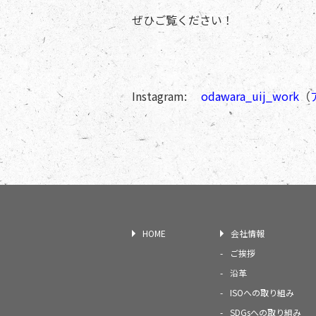
ぜひご覧ください！
Instagram:
odawara_uij_work
（
HOME
会社情報
ご挨拶
沿革
ISOへの取り組み
SDGsへの取り組み